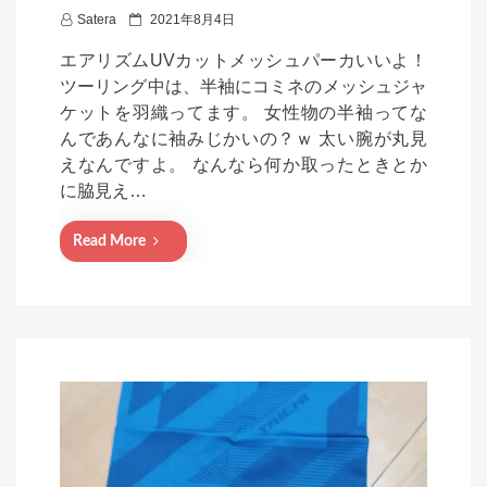
P
Satera
2021年8月4日
o
エアリズムUVカットメッシュパーカいいよ！
s
ツーリング中は、半袖にコミネのメッシュジャ
t
ケットを羽織ってます。 女性物の半袖ってな
e
んであんなに袖みじかいの？ｗ 太い腕が丸見
d
えなんですよ。 なんなら何か取ったときとか
o
に脇見え…
n
Read More