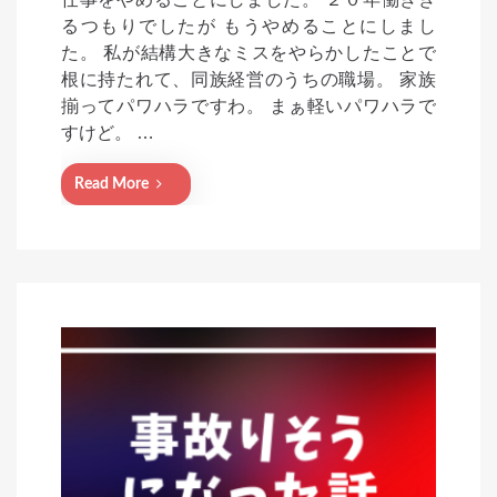
s
るつもりでしたが もうやめることにしまし
t
た。 私が結構大きなミスをやらかしたことで
e
根に持たれて、同族経営のうちの職場。 家族
d
揃ってパワハラですわ。 まぁ軽いパワハラで
o
すけど。 …
n
Read More