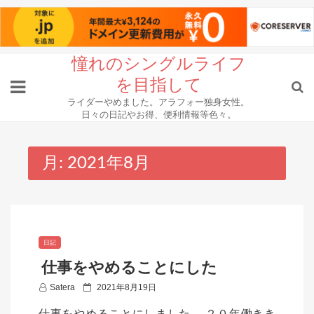
Skip
憧れのシングルライフ
to
を目指して
content
ライダーやめました。アラフォー独身女性。
日々の日記やお得、便利情報等色々。
月:
2021年8月
日記
仕事をやめることにした
P
Satera
2021年8月19日
o
仕事をやめることにしました。 ２０年働きき