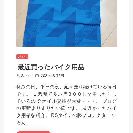
バイク
最近買ったバイク用品
P
Satera
2021年8月2日
o
休みの日、平日の夜、延々走り続けている毎日
s
です。 １週間で多い時８００ｋｍ走ったりし
t
ているので オイル交換が大変・・・。 ブログ
e
の更新より走りたい病です。 最近かったバイ
d
ク用品を紹介。 RSタイチの膝プロテクター い
o
ろん…
n