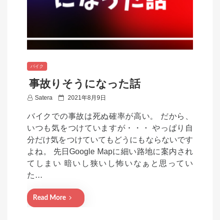
バイク
事故りそうになった話
P
Satera
2021年8月9日
o
バイクでの事故は死ぬ確率が高い。 だから、
s
いつも気をつけていますが・・・ やっぱり自
t
分だけ気をつけていてもどうにもならないです
e
よね。 先日Google Mapに細い路地に案内され
d
てしまい 暗いし狭いし怖いなぁと思ってい
o
た…
n
Read More