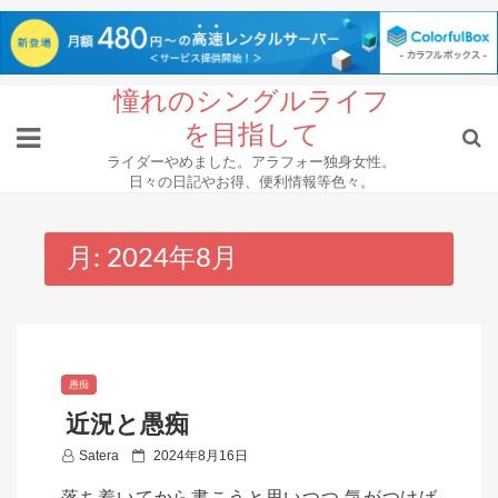
Skip
憧れのシングルライフ
to
を目指して
content
ライダーやめました。アラフォー独身女性。
日々の日記やお得、便利情報等色々。
月:
2024年8月
愚痴
近況と愚痴
P
Satera
2024年8月16日
o
落ち着いてから書こうと思いつつ 気がつけば