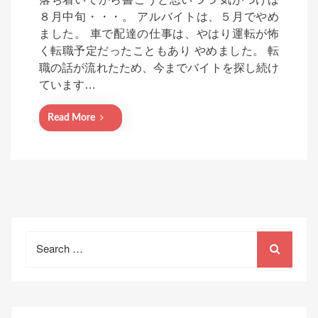
s
８月中旬・・・。 アルバイトは、５月でやめ
t
ました。 車で配達の仕事は、やはり運転が怖
e
く転職予定だったこともあり やめました。 転
d
職の話が流れたため、今までバイトを探し続け
o
ています…
n
Read More
Search
for: