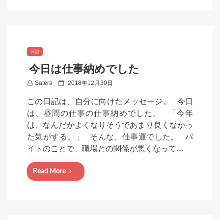
日記
今日は仕事納めでした
P
Satera
2018年12月30日
o
この日記は、自分に向けたメッセージ。 今日
s
は、昼間の仕事の仕事納めでした。 「今年
t
は、なんだかよくなりそうであまり良くなかっ
e
た気がする。」 そんな、仕事運でした。 バ
d
イトのことで、職場との関係が悪くなって…
o
n
Read More