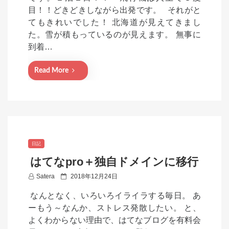
t
目！！どきどきしながら出発です。 それがと
e
てもきれいでした！ 北海道が見えてきまし
d
た。雪が積もっているのが見えます。 無事に
o
到着…
n
Read More
日記
はてなpro＋独自ドメインに移行
P
Satera
2018年12月24日
o
なんとなく、いろいろイライラする毎日。 あ
s
ーもう～なんか、ストレス発散したい。 と、
t
よくわからない理由で、はてなブログを有料会
e