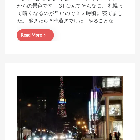
t
からの景色です。３Fなんてそんなに。 札幌っ
e
て暗くなるのが早いので２２時頃に寝てまし
d
た。 起きたら６時過ぎでした。やることな…
o
n
Read More