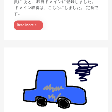
員に あと、独自ドメインに登録しました。
d
ドメイン取得は、こちらにしました。 定番で
o
す…
n
Read More