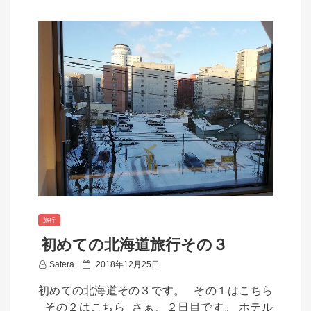
旅行
初めての北海道旅行その３
P
Satera
2018年12月25日
o
初めての北海道その３です。 その１はこちら
s
その２はこちら さぁ、２日目です。 ホテル