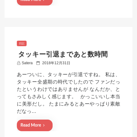
日記
タッキー引退まであと数時間
P
Satera
2018年12月31日
o
あーついに、タッキーが引退ですね。 私は、
s
タッキー全盛期の時代でしたので ファンだっ
t
たというわけではありませんが なんだか、と
e
ってもさみしく感じます。 かっこいいし本当
d
に美形だし。 たまにみるとあーやっぱり素敵
o
だなっ…
n
Read More