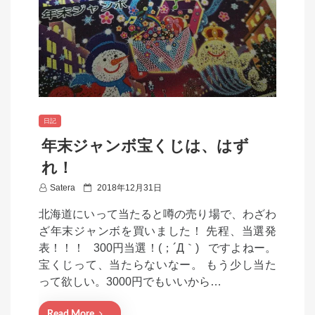
日記
年末ジャンボ宝くじは、はず
れ！
P
Satera
2018年12月31日
o
北海道にいって当たると噂の売り場で、わざわ
s
ざ年末ジャンボを買いました！ 先程、当選発
t
表！！！ 300円当選！(；´Д｀) ですよねー。
e
宝くじって、当たらないなー。 もう少し当た
d
って欲しい。3000円でもいいから…
o
n
Read More