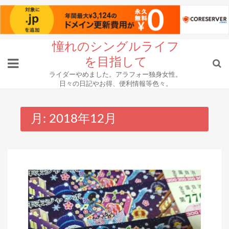
Skip
憧れのシングルライフ
to
を目指して
content
ライダーやめました。アラフォー独身女性。
日々の日記やお得、便利情報等色々。
月:
2018年12月