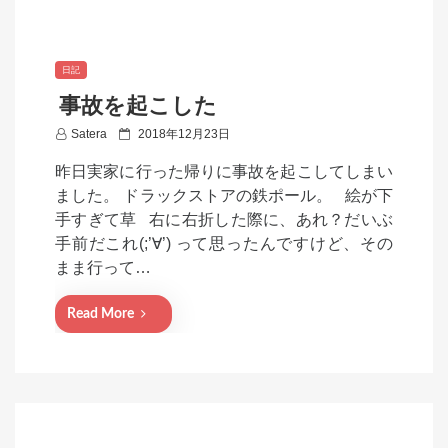
日記
事故を起こした
P
Satera
2018年12月23日
o
昨日実家に行った帰りに事故を起こしてしまい
s
ました。 ドラックストアの鉄ポール。 絵が下
t
手すぎて草 右に右折した際に、あれ？だいぶ
e
手前だこれ(;’∀’) って思ったんですけど、その
d
まま行って…
o
n
Read More