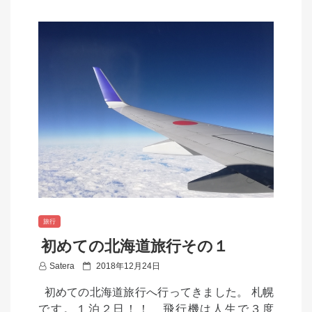
旅行
初めての北海道旅行その１
P
Satera
2018年12月24日
o
初めての北海道旅行へ行ってきました。 札幌
s
です。１泊２日！！ 飛行機は人生で３度