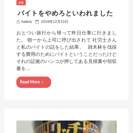
副業
バイトをやめろといわれました
P
Satera
2018年12月23日
o
おとつい旅行から帰って昨日仕事に行きまし
s
た。 朝一から上司に呼び出されて 社労士さん
t
と私のバイトの話をした結果、 雑木林を伐採
e
する費用のためにバイトということだったけど
d
それの証拠のハンコが押してある見積書や領収
o
書を…
n
Read More