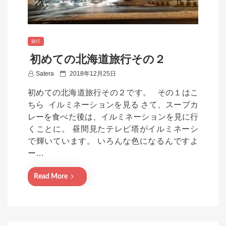
旅行
初めての北海道旅行その２
P
Satera
2018年12月25日
o
初めての北海道旅行その２です。 その１はこ
s
ちら イルミネーションを見る さて、スープカ
t
レーを食べた後は、イルミネーションを見に行
e
くことに。 昼間見たテレビ塔がイルミネーシ
d
で輝いています。 いろんな色になるんですよ
o
ー…
n
Read More