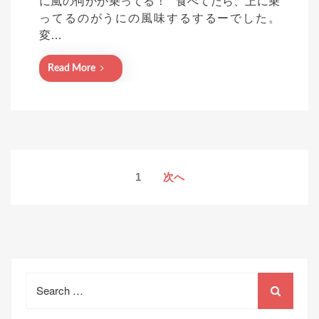
に風の何かが乗ってる！ 食べてたら、上に乗
d
ってるのがうにの風味するするーでした。
o
変…
n
Read More
投
1
次へ
稿
の
ペ
ー
Search
ジ
for:
送