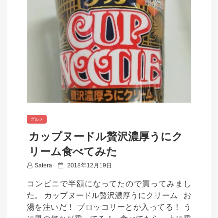
グルメ
カップヌードル贅沢濃厚うにク
リーム食べてみた
P
Satera
2018年12月19日
o
コンビニで半額になってたので買ってみまし
s
た。 カップヌードル贅沢濃厚うにクリーム お
t
湯を注いだ！ ブロッコリーとか入ってる！ う
e