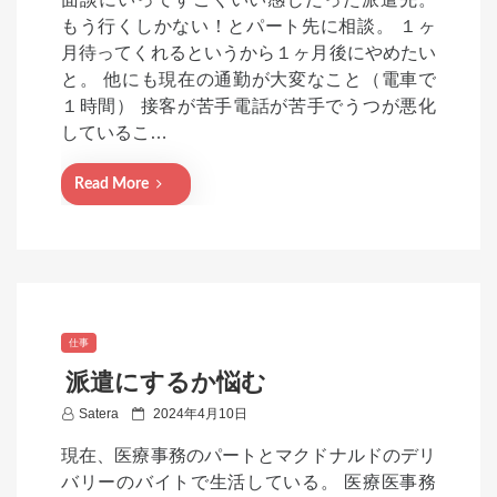
s
もう行くしかない！とパート先に相談。 １ヶ
t
月待ってくれるというから１ヶ月後にやめたい
e
と。 他にも現在の通勤が大変なこと（電車で
d
１時間） 接客が苦手電話が苦手でうつが悪化
o
しているこ…
n
Read More
仕事
派遣にするか悩む
P
Satera
2024年4月10日
o
現在、医療事務のパートとマクドナルドのデリ
s
バリーのバイトで生活している。 医療医事務
t