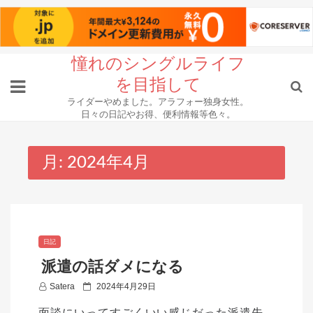
Skip
憧れのシングルライフ
to
を目指して
content
ライダーやめました。アラフォー独身女性。
日々の日記やお得、便利情報等色々。
月:
2024年4月
日記
派遣の話ダメになる
P
Satera
2024年4月29日
o
面談にいってすごくいい感じだった派遣先。