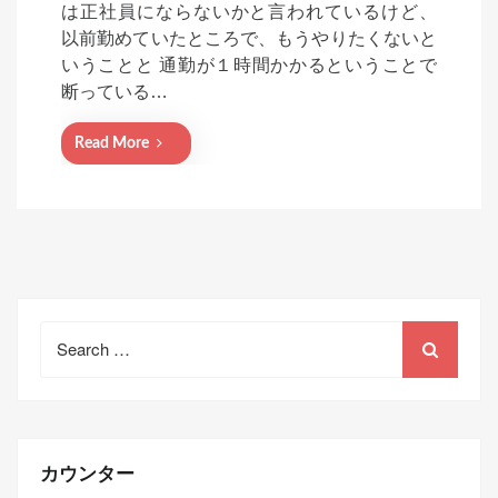
は正社員にならないかと言われているけど、
e
以前勤めていたところで、もうやりたくないと
d
いうことと 通勤が１時間かかるということで
o
断っている…
n
Read More
Search
for:
カウンター