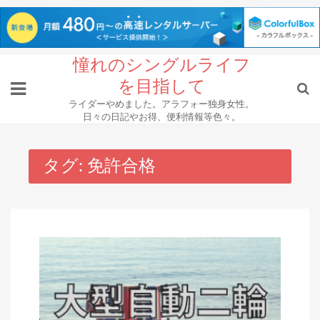
Skip
憧れのシングルライフ
to
を目指して
content
ライダーやめました。アラフォー独身女性。
日々の日記やお得、便利情報等色々。
タグ:
免許合格