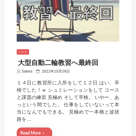
バイク
大型自動二輪教習へ最終回
P
Satera
2021年10月29日
o
１４日に教習所に入所をして１２日 はい、卒
s
検でした！ｗ シュミレーションをして コース
t
と課題の練習 見極め そして卒検。 いやー、あ
e
っという間でした。 仕事をしていないって本
d
当になんでもできる。 見極めで一本橋と波状
o
路を…
n
Read More