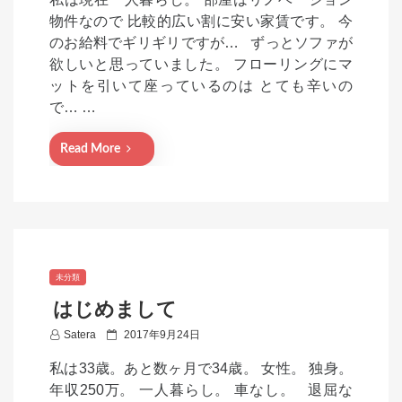
s
物件なので 比較的広い割に安い家賃です。 今
t
のお給料でギリギリですが… ずっとソファが
e
欲しいと思っていました。 フローリングにマ
d
ットを引いて座っているのは とても辛いの
o
で… …
n
Read More
未分類
はじめまして
P
Satera
2017年9月24日
o
私は33歳。あと数ヶ月で34歳。 女性。 独身。
s
年収250万。 一人暮らし。 車なし。 退屈な
t