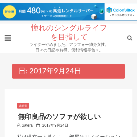
Skip
憧れのシングルライフ
to
を目指して
content
ライダーやめました。アラフォー独身女性。
日々の日記やお得、便利情報等色々。
日:
2017年9月24日
未分類
無印良品のソファが欲しい
P
Satera
2017年9月24日
o
私は現在一人暮らし。 部屋はリノベーション