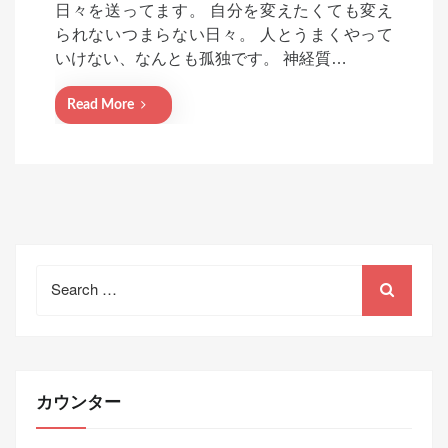
日々を送ってます。 自分を変えたくても変え
e
られないつまらない日々。 人とうまくやって
d
いけない、なんとも孤独です。 神経質…
o
n
Read More
Search
for:
カウンター