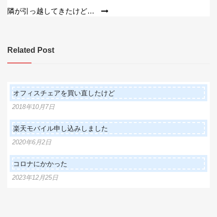
稿
隣が引っ越してきたけど…
ナ
ビ
Related Post
ゲ
ー
シ
オフィスチェアを買い直したけど
ョ
2018年10月7日
ン
楽天モバイル申し込みしました
2020年6月2日
コロナにかかった
2023年12月25日