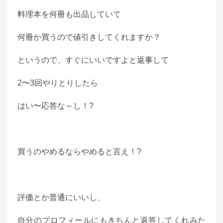
d
料理本を何冊も出品していて
o
n
何冊か買うので値引きしてくれますか？
というので、すぐにいいですよと返事して
2〜3回やりとりしたら
はい〜応答な～し！?
買うのやめるならやめると言え！?
評価とか普通にいいし、
自分のプロフィールにもきちんと返答してくれみた