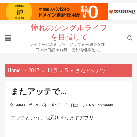
Skip
憧れのシングルライフ
to
を目指して
content
ライダーやめました。アラフォー独身女性。
日々の日記やお得、便利情報等色々。
Home
2017
11月
5
またアッテで…
またアッテで…
P
Satera
2017年11月5日
日記
No Comments
o
アッテという、地元ゆずりますアプリ
s
t
e