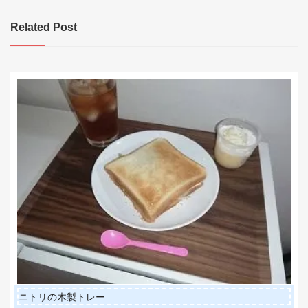
ナ
ビ
Related Post
ゲ
ー
シ
ョ
ン
ニトリの木製トレー