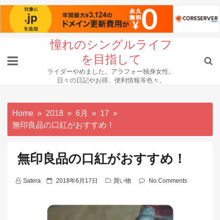
Skip
憧れのシングルライフ
to
を目指して
content
ライダーやめました。アラフォー独身女性。
日々の日記やお得、便利情報等色々。
Home
2018
6月
17
無印良品の口紅がおすすめ！
無印良品の口紅がおすすめ！
P
Satera
2018年6月17日
買い物
No Comments
o
s
t