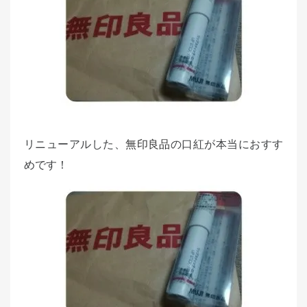
e
d
o
n
リニューアルした、
無印良品
の口紅が本当におすす
めです！