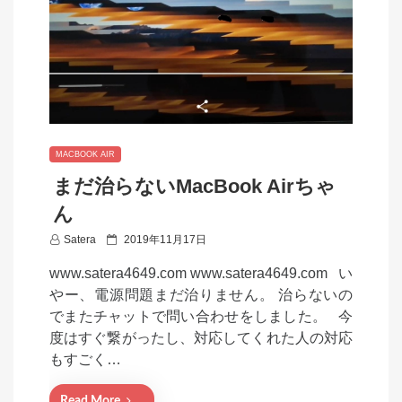
MACBOOK AIR
まだ治らないMacBook Airちゃ
ん
P
Satera
2019年11月17日
o
www.satera4649.com www.satera4649.com い
s
やー、電源問題まだ治りません。 治らないの
t
でまたチャットで問い合わせをしました。 今
e
度はすぐ繋がったし、対応してくれた人の対応
d
もすごく…
o
n
Read More