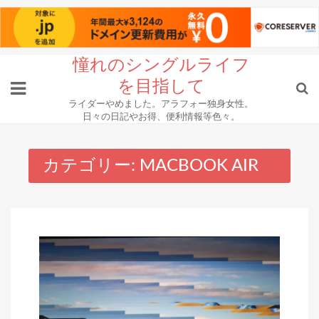
Skip
憧れのシングルライフ
to
を目指して
content
ライダーやめました。アラフォー独身女性。
日々の日記やお得、便利情報等色々。
カテゴリー:
MACBOOK AIR