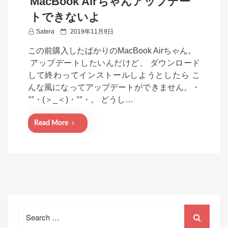
MacBook Airちゃんアップデー
トできないよ
P
Satera
2019年11月9日
o
この前購入したばかりのMacBook Airちゃん。
s
アップデートしたいんだけど、 ダウンロード
t
して終わってインストールしようとしたら こ
e
んな風になってアップデートができません。・
d
°°・(＞_＜)・°°・。 どうし…
o
n
Read More
Search
for: