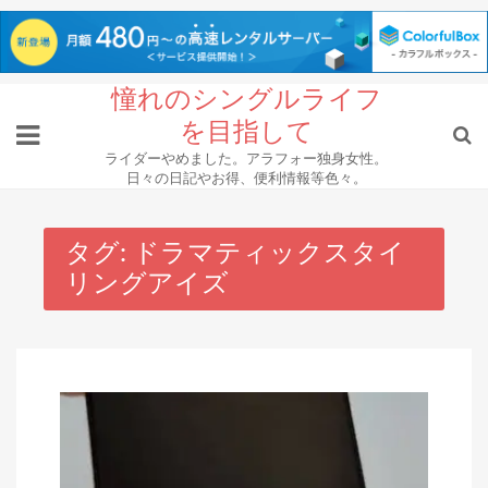
Skip
憧れのシングルライフ
to
を目指して
content
ライダーやめました。アラフォー独身女性。
日々の日記やお得、便利情報等色々。
タグ:
ドラマティックスタイ
リングアイズ