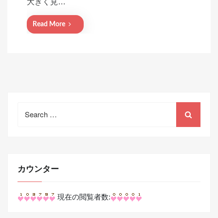
大きく見…
n
Read More
Search
for:
カウンター
現在の閲覧者数: