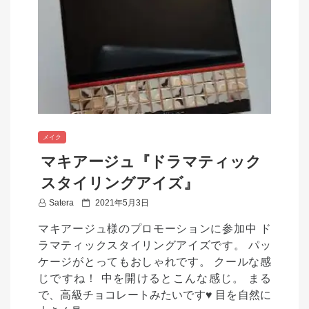
メイク
マキアージュ『ドラマティック
スタイリングアイズ』
P
Satera
2021年5月3日
o
マキアージュ様のプロモーションに参加中 ド
s
ラマティックスタイリングアイズです。 パッ
t
ケージがとってもおしゃれです。 クールな感
e
じですね！ 中を開けるとこんな感じ。 まる
d
で、高級チョコレートみたいです♥ 目を自然に
o