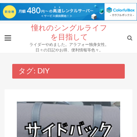
Skip
憧れのシングルライフ
to
を目指して
content
ライダーやめました。アラフォー独身女性。
日々の日記やお得、便利情報等色々。
タグ:
DIY