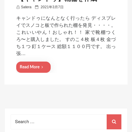
P
Satera
2021年3月7日
o
キャンドゥになんとなく行ったら ディスプレ
s
イでスノコと板で作られた棚を発見・・・・。
t
これいいやん！おしゃれ！！ 家で靴棚つく
e
ろ〜と購入しました。 すのこ４枚 板４枚 金づ
d
ち１つ 釘１ケース 総額１１００円です。 出っ
o
張…
n
Read More
Search
for: