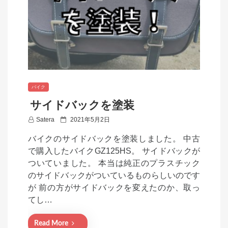
バイク
サイドバックを塗装
P
Satera
2021年5月2日
o
バイクのサイドバックを塗装しました。 中古
s
で購入したバイクGZ125HS。 サイドバックが
t
ついていました。 本当は純正のプラスチック
e
のサイドバックがついているものらしいのです
d
が 前の方がサイドバックを変えたのか、取っ
o
てし…
n
Read More