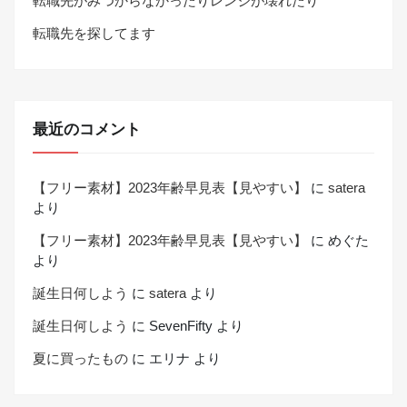
転職先がみつからなかったりレンジが壊れたり
転職先を探してます
最近のコメント
【フリー素材】2023年齢早見表【見やすい】
に
satera
より
【フリー素材】2023年齢早見表【見やすい】
に
めぐた
より
誕生日何しよう
に
satera
より
誕生日何しよう
に
SevenFifty
より
夏に買ったもの
に
エリナ
より