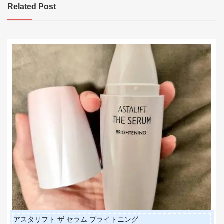
ビ
Related Post
ゲ
ー
シ
ョ
ン
アスタリフト ザ セラム ブライトニング