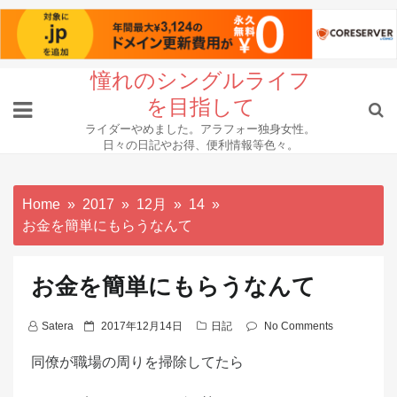
Skip
憧れのシングルライフ
to
を目指して
content
ライダーやめました。アラフォー独身女性。
日々の日記やお得、便利情報等色々。
Home
2017
12月
14
お金を簡単にもらうなんて
お金を簡単にもらうなんて
P
Satera
2017年12月14日
日記
No Comments
o
同僚が職場の周りを掃除してたら
s
t