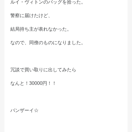
ルイ・ヴィトン
のバッグを拾った。
e
d
警察に届けたけど、
o
n
結局持ち主が表れなかった。
なので、同僚のものになりました。
冗談で買い取りに出してみたら
なんと！30000円！！
バンザーイ☆