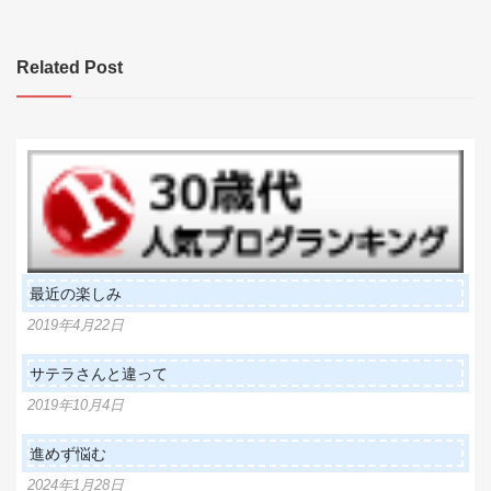
ナ
ビ
Related Post
ゲ
ー
シ
ョ
ン
最近の楽しみ
2019年4月22日
サテラさんと違って
2019年10月4日
進めず悩む
2024年1月28日