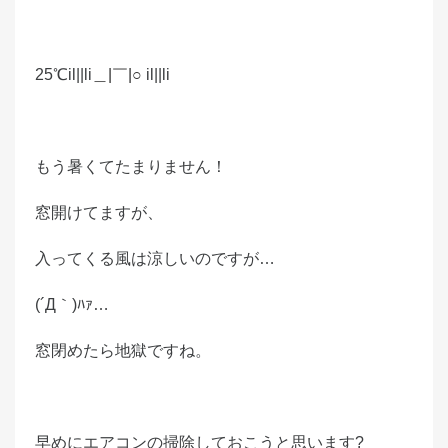
d
o
n
25℃il||li
＿|￣|○
il||li
もう暑くてたまりません！
窓開けてますが、
入ってくる風は涼しいのですが…
(´Д｀)ﾊｧ…
窓閉めたら地獄ですね。
早めにエアコンの掃除しておこうと思います?