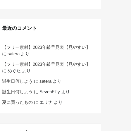
最近のコメント
【フリー素材】2023年齢早見表【見やすい】
に
satera
より
【フリー素材】2023年齢早見表【見やすい】
に
めぐた
より
誕生日何しよう
に
satera
より
誕生日何しよう
に
SevenFifty
より
夏に買ったもの
に
エリナ
より