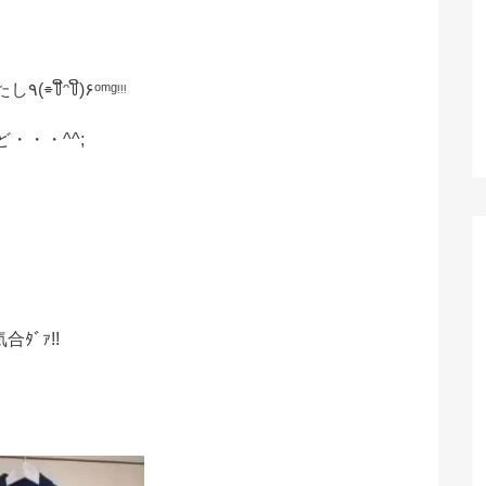
って馬鹿にされたし٩(⌯꒦ິ̆ᵔ꒦ິ)۶ᵒᵐᵍᵎᵎᵎ
・・・^^;
合ﾀﾞｧ!!