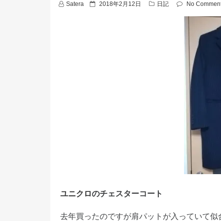
P
Satera
2018年2月12日
日記
No Commen
o
s
t
e
d
o
n
ユニクロ
のチェスターコート
去年買ったのですが肩パットが入っていて似