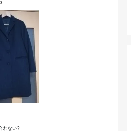
ts
合わない?