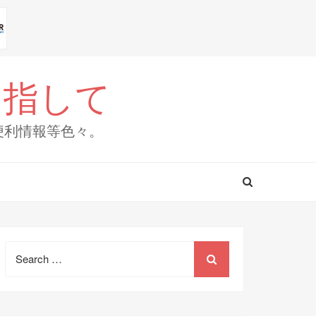
目指して
便利情報等色々。
Search
for: