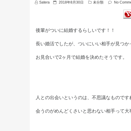
P
Satera
2018年8月30日
未分類
No Comme
o
s
t
e
d
後輩がついに結婚するらしいです！！
o
n
長い婚活でしたが、ついにいい相手が見つか
お見合いで2ヶ月で結婚を決めたそうです。
人との出会いというのは、不思議なものです
会うのがめんどくさいと思わない相手って大