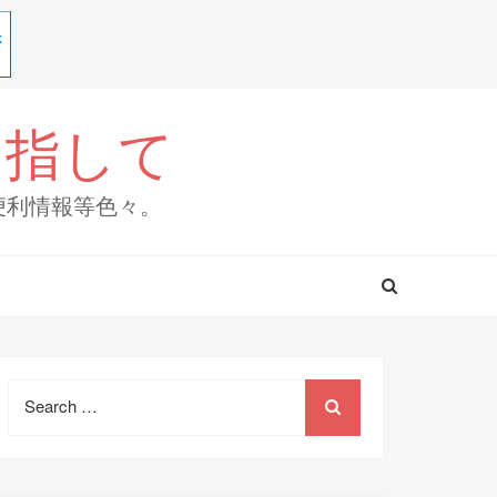
目指して
便利情報等色々。
Search
for: