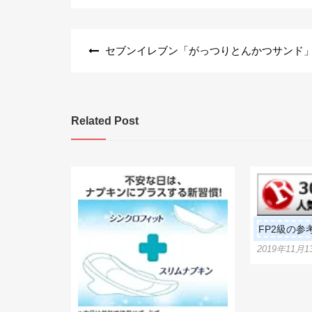
投
セブンイレブン「がっつりとんかつサンド
稿
ナ
ビ
Related Post
ゲ
ー
シ
ョ
ン
FP2級の参
2019年11月1