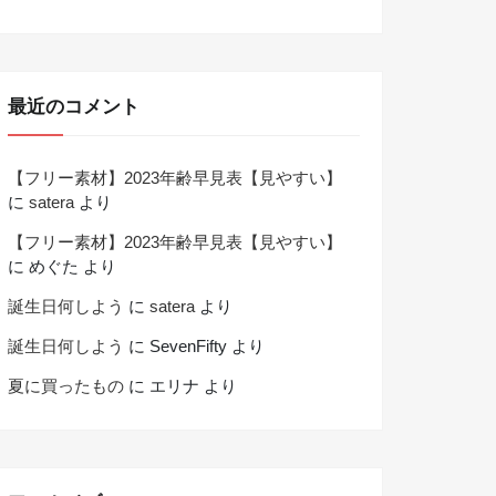
最近のコメント
【フリー素材】2023年齢早見表【見やすい】
に
satera
より
【フリー素材】2023年齢早見表【見やすい】
に
めぐた
より
誕生日何しよう
に
satera
より
誕生日何しよう
に
SevenFifty
より
夏に買ったもの
に
エリナ
より