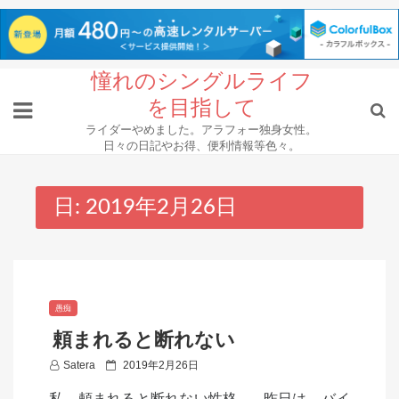
Skip
憧れのシングルライフ
to
を目指して
content
ライダーやめました。アラフォー独身女性。
日々の日記やお得、便利情報等色々。
日:
2019年2月26日
愚痴
頼まれると断れない
P
Satera
2019年2月26日
o
私、頼まれると断れない性格。 昨日は、バイ