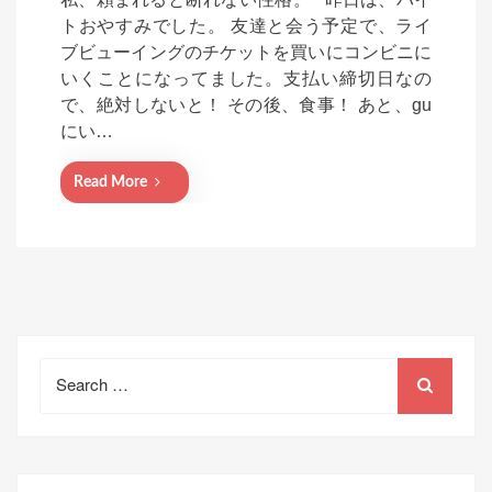
s
トおやすみでした。 友達と会う予定で、ライ
t
ブビューイングのチケットを買いにコンビニに
e
いくことになってました。支払い締切日なの
d
で、絶対しないと！ その後、食事！ あと、gu
o
にい…
n
Read More
Search
for: