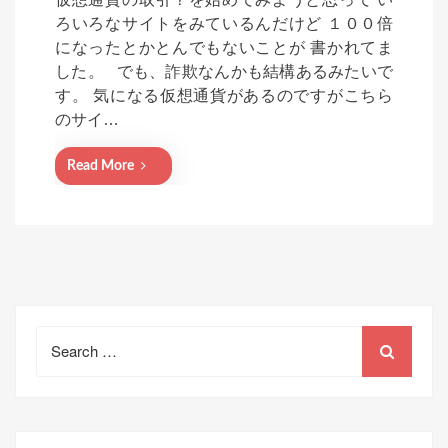
s
ろいろなサイトをみているんだけど １００倍
t
になったとかとんでもないことが 書かれてま
e
した。 でも、詐欺なんかも結構あるみたいで
d
す。 気になる仮想通貨があるのですがこちら
o
のサイ…
n
Read More
Search
for: