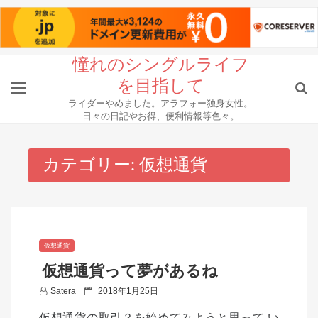
Skip
憧れのシングルライフ
to
を目指して
content
ライダーやめました。アラフォー独身女性。
日々の日記やお得、便利情報等色々。
カテゴリー:
仮想通貨
仮想通貨
仮想通貨って夢があるね
P
Satera
2018年1月25日
o
仮想通貨の取引？を始めてみようと思って い