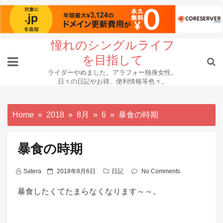
Skip
憧れのシングルライフ
to
を目指して
content
ライダーやめました。アラフォー独身女性。
日々の日記やお得、便利情報等色々。
Home
2018
8月
6
暴食の時期
暴食の時期
P
Satera
2018年8月6日
日記
No Comments
o
暴食したくてたまらなくなります～～。
s
t
e