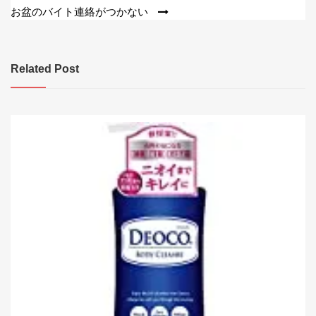
稿
お盆のバイト連絡がつかない
ナ
ビ
Related Post
ゲ
ー
シ
ョ
ン