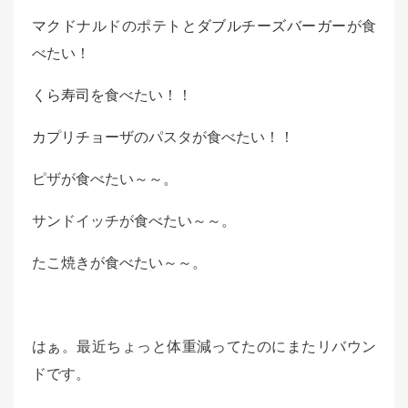
d
マクド
ナルドのポテトと
ダブルチーズバーガー
が食
o
べたい！
n
くら寿司
を食べたい！！
カプリチョーザ
のパスタが食べたい！！
ピザが食べたい～～。
サンドイッチが食べたい～～。
たこ焼きが食べたい～～。
はぁ。最近ちょっと体重減ってたのにまたリバウン
ドです。