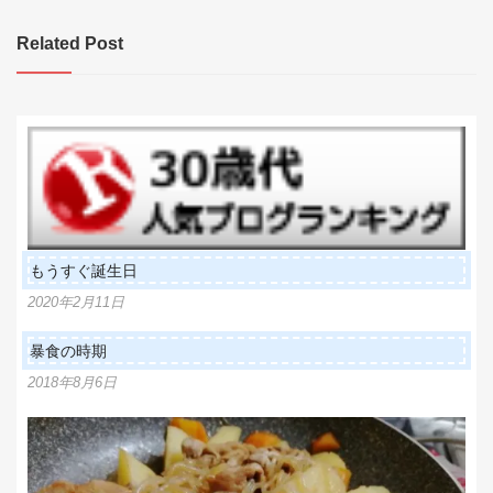
ナ
ビ
Related Post
ゲ
ー
シ
ョ
ン
もうすぐ誕生日
2020年2月11日
暴食の時期
2018年8月6日