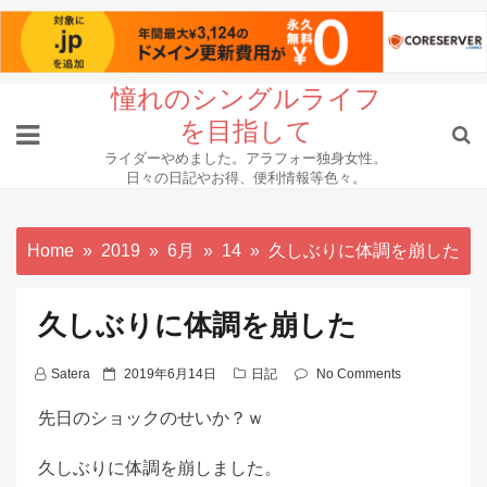
Skip
憧れのシングルライフ
to
を目指して
content
ライダーやめました。アラフォー独身女性。
日々の日記やお得、便利情報等色々。
Home
2019
6月
14
久しぶりに体調を崩した
久しぶりに体調を崩した
P
Satera
2019年6月14日
日記
No Comments
o
先日のショックのせいか？ｗ
s
t
久しぶりに体調を崩しました。
e