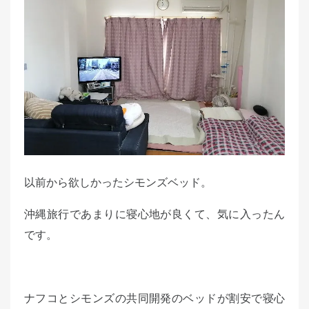
e
d
o
n
以前から欲しかったシモンズベッド。
沖縄旅行であまりに寝心地が良くて、気に入ったん
です。
ナフコとシモンズの共同開発のベッドが割安で寝心