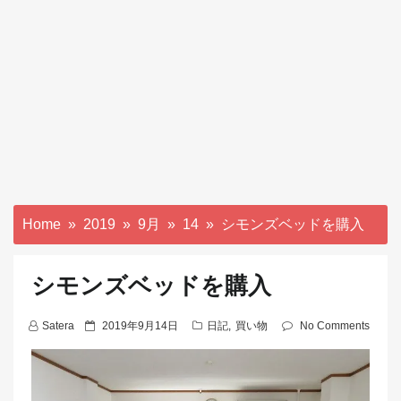
Home
2019
9月
14
シモンズベッドを購入
シモンズベッドを購入
P
Satera
2019年9月14日
日記
,
買い物
No Comments
o
s
t