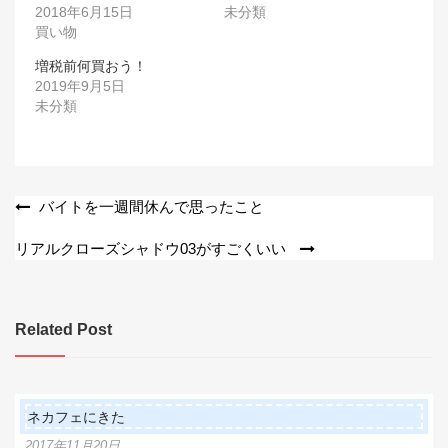
2018年6月15日
未分類
買い物
増税前何買おう！
2019年9月5日
未分類
投
バイトを一週間休んで思ったこと
稿
リアルクローズシャドウ03がすごくいい
ナ
ビ
Related Post
ゲ
ー
シ
ネカフェにきた
ョ
2017年11月20日