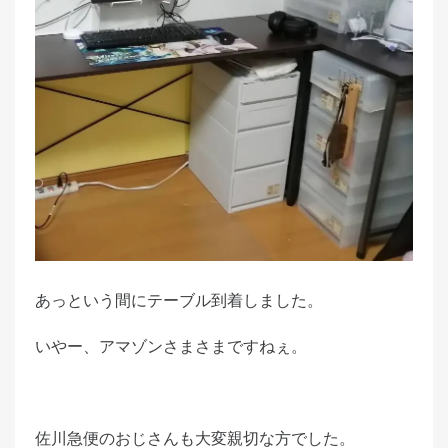
d
o
n
あっという間にテーブル到着しました。
いやー、アマゾンさまさまですねぇ。
佐川急便のおじさんも大変親切な方でした。