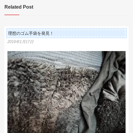
ビ
Related Post
ゲ
ー
シ
理想のゴム手袋を発見！
ョ
2019年1月17日
ン