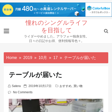
Skip
憧れのシングルライフ
to
を目指して
content
ライダーやめました。アラフォー独身女性。
日々の日記やお得、便利情報等色々。
Home
2019
10月
17
テーブルが届いた
テーブルが届いた
P
Satera
2019年10月17日
おすすめ
,
買い物
o
No Comments
s
t
e