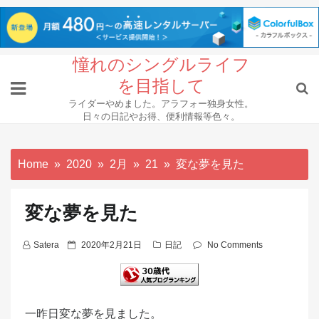
Skip
憧れのシングルライフ
to
を目指して
content
ライダーやめました。アラフォー独身女性。
日々の日記やお得、便利情報等色々。
Home
2020
2月
21
変な夢を見た
変な夢を見た
P
Satera
2020年2月21日
日記
No Comments
o
s
t
一昨日変な夢を見ました。
e