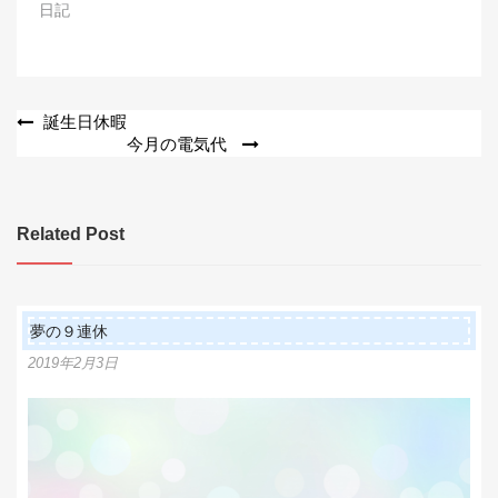
日記
投
誕生日休暇
今月の電気代
稿
ナ
ビ
Related Post
ゲ
ー
シ
夢の９連休
ョ
2019年2月3日
ン