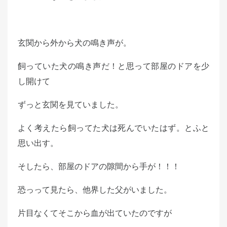
d
o
n
玄関から外から犬の鳴き声が。
飼っていた犬の鳴き声だ！と思って部屋のドアを少
し開けて
ずっと玄関を見ていました。
よく考えたら飼ってた犬は死んでいたはず。とふと
思い出す。
そしたら、部屋のドアの隙間から手が！！！
恐っって見たら、他界した父がいました。
片目なくてそこから血が出ていたのですが