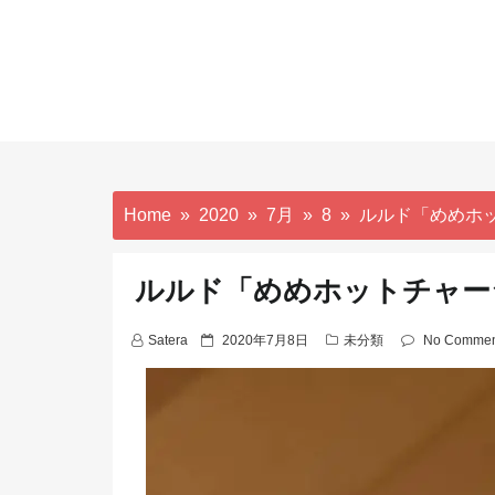
Home
2020
7月
8
ルルド「めめホ
ルルド「めめホットチャー
P
Satera
2020年7月8日
未分類
No Commen
o
s
t
e
d
o
n