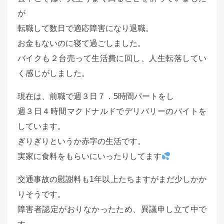
d
が
o
転職して数日で適応障害になり退職。
n
お金もないのに寝て過ごしました。
バイクも２台売って生活費に回し、人生転落してい
く感じがしました。
現在は、前職で週３日７．5時間パートをし
週３日４時間マクドナルドでデリバリーのバイトを
しています。
ぎりぎりというか赤字の生活です。
実家に食料をもらいにいったりしてます
交通事故の慰謝料も1年以上たちますがまだ少しかか
りそうです。
障害者認定がおりなかったため、異議申し立て中で