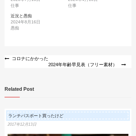
仕事
仕事
近況と愚痴
2024年8月16日
愚痴
投
コロナにかかった
2024年年齢早見表（フリー素材）
稿
ナ
ビ
Related Post
ゲ
ー
シ
ランチパスポート買ったけど
ョ
2017年12月13日
ン