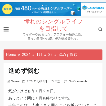
Skip
憧れのシングルライフ
to
を目指して
content
ライダーやめました。アラフォー独身女性。
日々の日記やお得、便利情報等色々。
Home
2024
1月
28
進めず悩む
進めず悩む
P
Satera
2024年1月28日
日記
No Comments
o
気がつけばもう１月２８日。
s
あっという間に１月も終わりですね。
t
e
去年こそは、人生うまく回ることを祈っていました