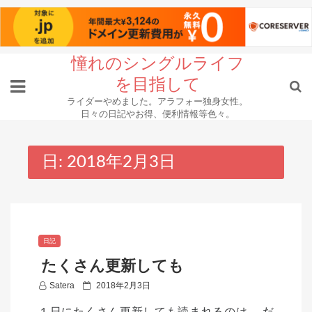
Skip
憧れのシングルライフ
to
を目指して
content
ライダーやめました。アラフォー独身女性。
日々の日記やお得、便利情報等色々。
日:
2018年2月3日
日記
たくさん更新しても
P
Satera
2018年2月3日
o
１日にたくさん更新しても読まれるのは、 だ