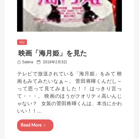
日記
映画「海月姫」を見た
P
Satera
2018年2月3日
o
テレビで放送されている「海月姫」をみて 映
s
画もみてみたいなぁ～。 菅田将暉くんだし～
t
って思って見てみました！！ はっきり言っ
e
て・・・。 映画のほうがクオリティ高いんじ
d
ゃない？ 女装の菅田将暉くんは、本当にかわ
o
いい！！…
n
Read More