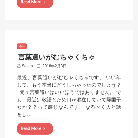
Read More
愚痴
言葉遣いがむちゃくちゃ
P
Satera
2018年2月3日
o
最近、言葉遣いがむちゃくちゃです。 いい年
s
して、もう本当にどうしちゃったのでしょう？
t
元々言葉遣いはいいほうではありません。 で
e
も、最近は敬語とため口が混在していて帰国子
d
女か？？って感じなんです。 なるべく人と話
o
をし…
n
Read More