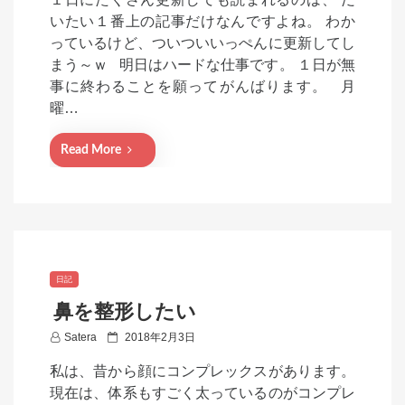
s
いたい１番上の記事だけなんですよね。 わか
t
っているけど、ついついいっぺんに更新してし
e
まう～ｗ 明日はハードな仕事です。 １日が無
d
事に終わることを願ってがんばります。 月
o
曜…
n
Read More
日記
鼻を整形したい
P
Satera
2018年2月3日
o
私は、昔から顔にコンプレックスがあります。
s
現在は、体系もすごく太っているのがコンプレ
t