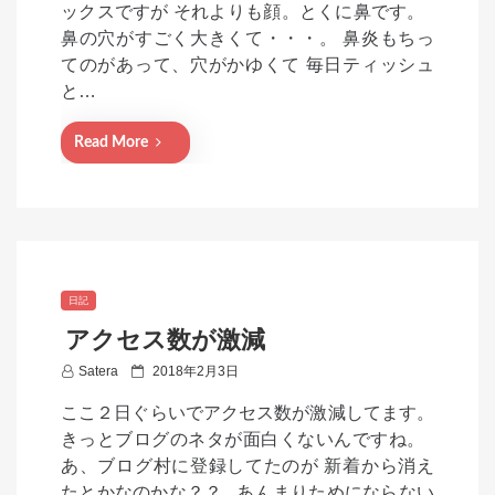
ックスですが それよりも顔。とくに鼻です。
e
鼻の穴がすごく大きくて・・・。 鼻炎もちっ
d
てのがあって、穴がかゆくて 毎日ティッシュ
o
と…
n
Read More
日記
アクセス数が激減
P
Satera
2018年2月3日
o
ここ２日ぐらいでアクセス数が激減してます。
s
きっとブログのネタが面白くないんですね。
t
あ、ブログ村に登録してたのが 新着から消え
e
たとかなのかな？？ あんまりためにならない