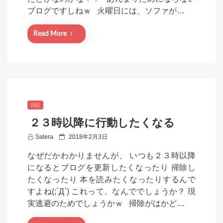
d
ブログですしねｗ 火曜日には、ソファが…
o
n
Read More
日記
２３時以降に行動したくなる
P
Satera
2018年2月3日
o
なぜだかわかりませんが、 いつも２３時以降
s
になるとブログを更新したくなったり 掃除し
t
たくなったり 本を読みたくなったりするんで
e
すよね(;´Д`) これって、なんででしょうか？ 現
d
実逃避のためでしょうかｗ 掃除がはかど…
o
n