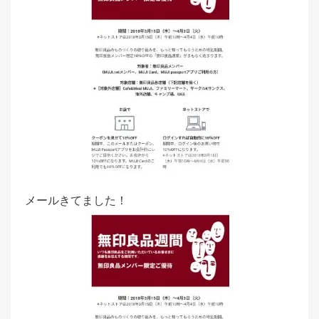
d
o
n
メールきてました！