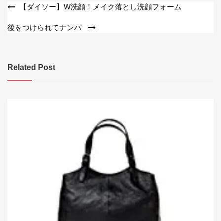
投
【ダイソー】W洗顔！メイク落とし洗顔フォーム
稿
後をつけられてナンパ
ナ
ビ
Related Post
ゲ
ー
シ
ョ
ン