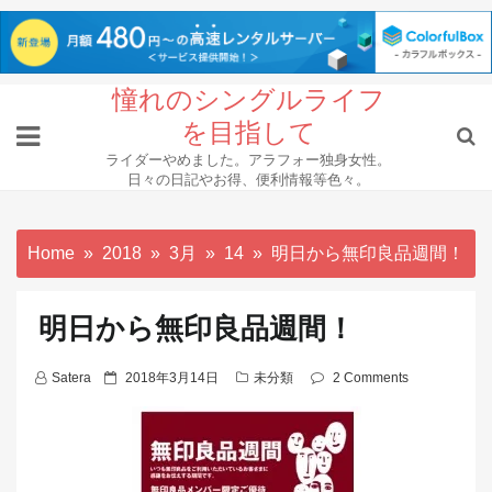
Skip
憧れのシングルライフ
to
を目指して
content
ライダーやめました。アラフォー独身女性。
日々の日記やお得、便利情報等色々。
Home
2018
3月
14
明日から無印良品週間！
明日から無印良品週間！
P
Satera
2018年3月14日
未分類
2 Comments
o
s
t
e