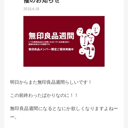
e
d
o
n
明日からまた
無印良品
週間らしいです！
この前終わったばかりなのに！！
無印良品
週間になるとなにか欲しくなりますよねー
ー。