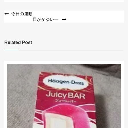
投
今日の運動
目がかゆいー
稿
ナ
ビ
Related Post
ゲ
ー
シ
ョ
ン