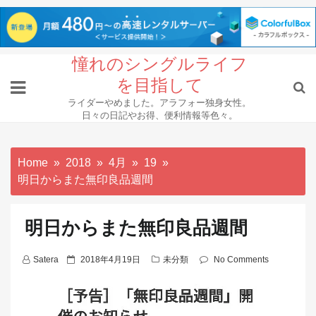
Skip
憧れのシングルライフ
to
を目指して
content
ライダーやめました。アラフォー独身女性。
日々の日記やお得、便利情報等色々。
Home
2018
4月
19
明日からまた無印良品週間
明日からまた無印良品週間
P
Satera
2018年4月19日
未分類
No Comments
o
s
t