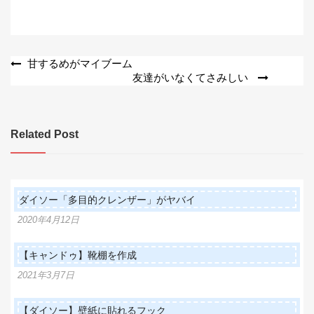
投
甘するめがマイブーム
友達がいなくてさみしい
稿
ナ
ビ
Related Post
ゲ
ー
シ
ダイソー「多目的クレンザー」がヤバイ
ョ
2020年4月12日
ン
【キャンドゥ】靴棚を作成
2021年3月7日
【ダイソー】壁紙に貼れるフック