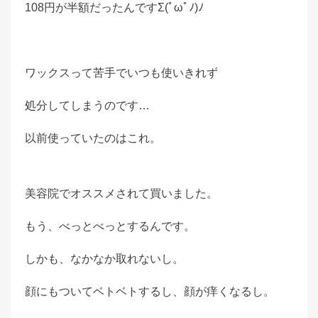
108円が半額だったんですΣ(ﾟωﾟﾉ)ﾉ
o
n
ワックスって苦手でいつも使いきれず
処分してしまうのです…
以前使っていたのはこれ。
美容院でオススメされて買いました。
もう、べっとべっとするんです。
しかも、なかなか取れないし。
顔にもついてベトベトするし、顔が痒くなるし。