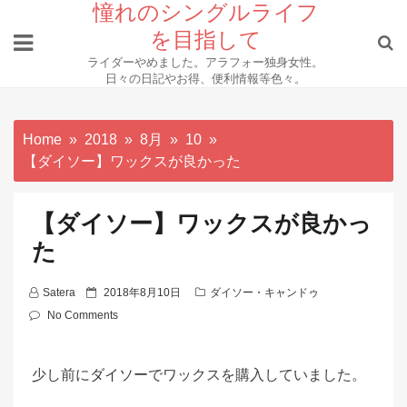
Skip
憧れのシングルライフ
to
を目指して
content
ライダーやめました。アラフォー独身女性。
日々の日記やお得、便利情報等色々。
Home
2018
8月
10
【ダイソー】ワックスが良かった
【ダイソー】ワックスが良かっ
た
P
Satera
2018年8月10日
ダイソー・キャンドゥ
o
No Comments
s
t
少し前に
ダイソー
でワックスを購入していました。
e
d