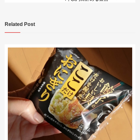
稿
ナ
ビ
Related Post
ゲ
ー
シ
ョ
ン