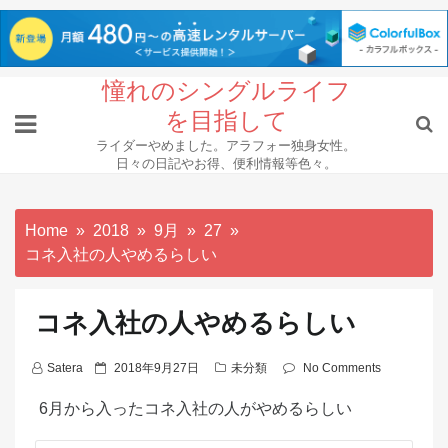
Skip
憧れのシングルライフ
to
を目指して
content
ライダーやめました。アラフォー独身女性。
日々の日記やお得、便利情報等色々。
Home
2018
9月
27
コネ入社の人やめるらしい
コネ入社の人やめるらしい
P
Satera
2018年9月27日
未分類
No Comments
o
6月から入ったコネ入社の人がやめるらしい
s
t