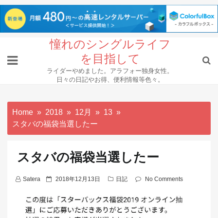
Skip
憧れのシングルライフ
to
を目指して
content
ライダーやめました。アラフォー独身女性。
日々の日記やお得、便利情報等色々。
Home
2018
12月
13
スタバの福袋当選したー
スタバの福袋当選したー
P
Satera
2018年12月13日
日記
No Comments
o
s
t