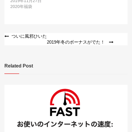
2019年11月27日
2020年福袋
投
ついに風邪ひいた
2019年冬のボーナスがでた！
稿
ナ
ビ
Related Post
ゲ
ー
シ
ョ
ン