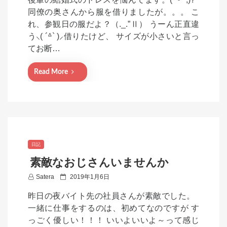
s
同僚の奥さんから服を借りましたが。。。 こ
t
れ、参観日の服だよ？（._.”Ⅱ） うーん正直違
e
う⸜( ´ᐞ` )⸝借りたけど、 サイズが小さいと言っ
d
てお断…
o
n
Read More
日記
素敵なおじさんいませんか
P
Satera
2019年1月6日
o
昨日の夜バイト先の社員さんが素敵でした。
s
一緒に仕事をするのは、初めてなのですが す
t
っごく優しい！！！ いいよいいよ～って感じ
e