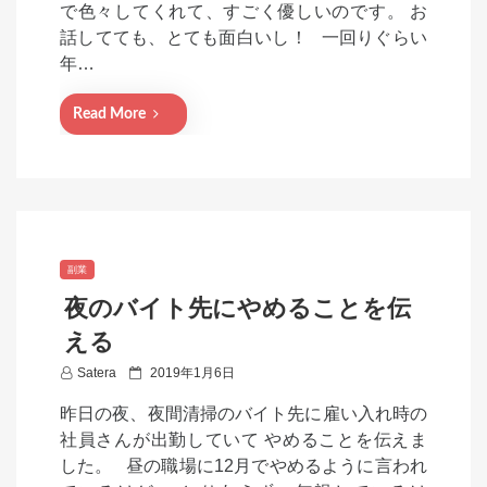
で色々してくれて、すごく優しいのです。 お
d
話してても、とても面白いし！ 一回りぐらい
o
年…
n
Read More
副業
夜のバイト先にやめることを伝
える
P
Satera
2019年1月6日
o
昨日の夜、夜間清掃のバイト先に雇い入れ時の
s
社員さんが出勤していて やめることを伝えま
t
した。 昼の職場に12月でやめるように言われ
e