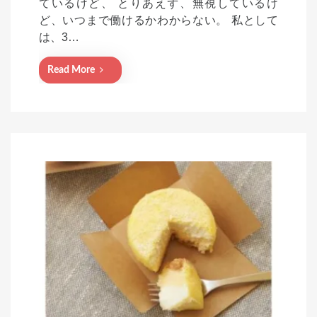
ているけど、 とりあえず、無視しているけ
d
ど、いつまで働けるかわからない。 私として
o
は、3…
n
Read More