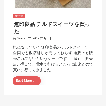
おすすめ
無印良品 チルドスイーツを買っ
た
P
Satera
2019年1月6日
o
気になっていた無印良品のチルドスイーツ！
s
全国でも数店舗しか売っておらず 通販でも販
t
売されてないというケーキです！ 最近、販売
e
店が増えて、電車で行けるところに出来たので
d
買いに行ってきました！
o
n
Read More