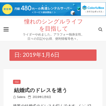
Skip
憧れのシングルライフ
to
を目指して
content
ライダーやめました。アラフォー独身女性。
日々の日記やお得、便利情報等色々。
日:
2019年1月6日
日記
結婚式のドレスを迷う
P
Satera
2019年1月6日
o
後輩の結婚式のドレスを悩んでます。( ˊᵕˋ ;)?