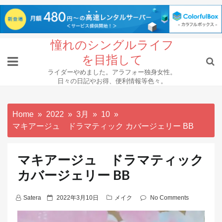
Skip
憧れのシングルライフ
to
を目指して
content
ライダーやめました。アラフォー独身女性。
日々の日記やお得、便利情報等色々。
Home
2022
3月
10
マキアージュ ドラマティック カバージェリー BB
マキアージュ ドラマティック
カバージェリー BB
P
Satera
2022年3月10日
メイク
No Comments
o
s