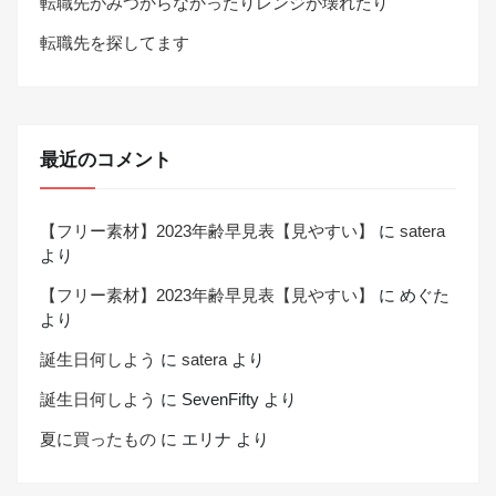
転職先がみつからなかったりレンジが壊れたり
転職先を探してます
最近のコメント
【フリー素材】2023年齢早見表【見やすい】
に
satera
より
【フリー素材】2023年齢早見表【見やすい】
に
めぐた
より
誕生日何しよう
に
satera
より
誕生日何しよう
に
SevenFifty
より
夏に買ったもの
に
エリナ
より