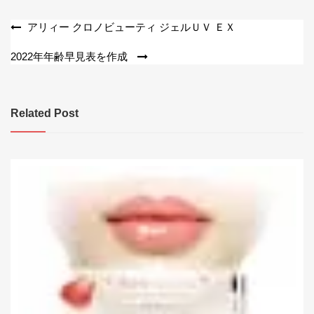
投
アリィー クロノビューティ ジェルＵＶ ＥＸ
稿
2022年年齢早見表を作成
ナ
ビ
Related Post
ゲ
ー
シ
ョ
ン