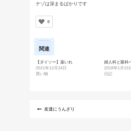
ナゾは深まるばかりです
0
関連
【ダイソー】薬いれ
婦人科と眼科
2021年12月24日
2018年1月15
買い物
日記
投
友達にうんざり
稿
ナ