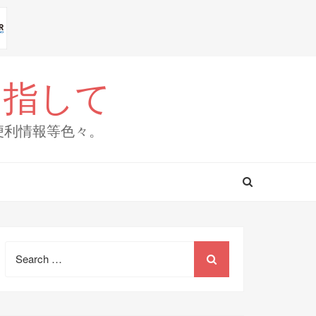
目指して
便利情報等色々。
Search
for: