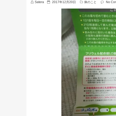
P
Satera
2017年12月20日
体のこと
No Co
o
s
t
e
d
o
n