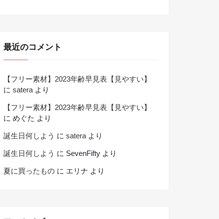
最近のコメント
【フリー素材】2023年齢早見表【見やすい】
に
satera
より
【フリー素材】2023年齢早見表【見やすい】
に
めぐた
より
誕生日何しよう
に
satera
より
誕生日何しよう
に
SevenFifty
より
夏に買ったもの
に
エリナ
より