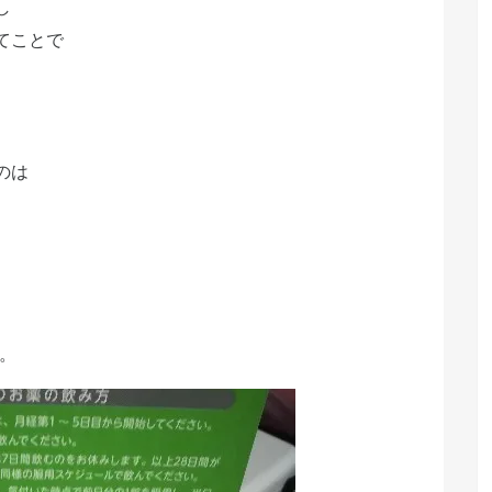
し
てことで
のは
。