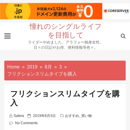
Skip
憧れのシングルライフ
to
を目指して
content
ライダーやめました。アラフォー独身女性。
日々の日記やお得、便利情報等色々。
Home
2019
8月
3
フリクションスリムタイプを購入
フリクションスリムタイプを購
入
P
Satera
2019年8月3日
おすすめ
,
買い物
o
No Comments
s