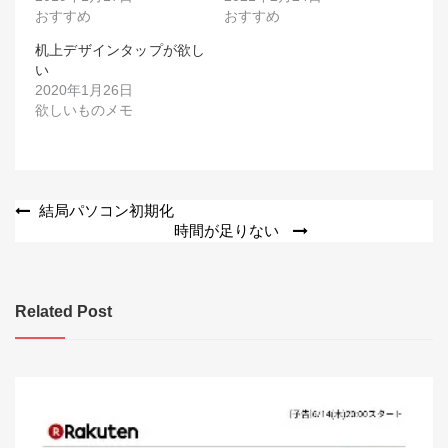
おすすめ
おすすめ
机上デザインタップが欲し
い
2020年1月26日
欲しいものメモ
投
結局パソコン初期化
時間が足りない
稿
ナ
ビ
Related Post
ゲ
ー
シ
ョ