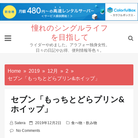
Skip
憧れのシングルライフ
to
を目指して
content
ライダーやめました。アラフォー独身女性。
日々の日記やお得、便利情報等色々。
Home
2019
12月
2
セブン「もっちとどらプリン&ホイップ」
セブン「もっちとどらプリン&
ホイップ」
P
Satera
2019年12月2日
食べ物・飲み物
o
No Comments
s