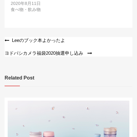
2020年8月11日
食べ物・飲み物
投
Leeのブック本よかったよ
稿
ヨドバシカメラ福袋2020抽選申し込み
ナ
ビ
Related Post
ゲ
ー
シ
ョ
ン