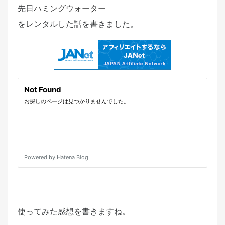
先日
ハミングウォーター
e
d
をレンタルした話を書きました。
o
n
使ってみた感想を書きますね。