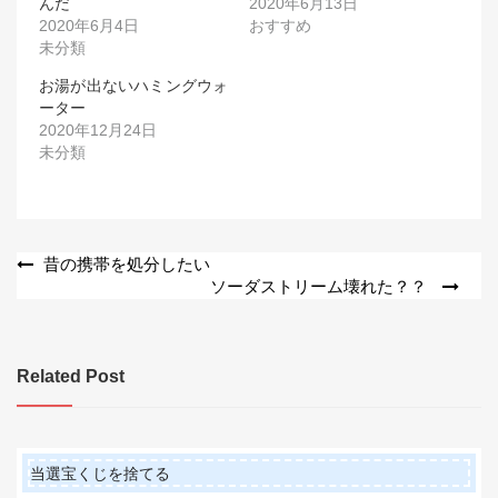
んだ
2020年6月13日
2020年6月4日
おすすめ
未分類
お湯が出ないハミングウォ
ーター
2020年12月24日
未分類
投
昔の携帯を処分したい
ソーダストリーム壊れた？？
稿
ナ
ビ
Related Post
ゲ
ー
シ
当選宝くじを捨てる