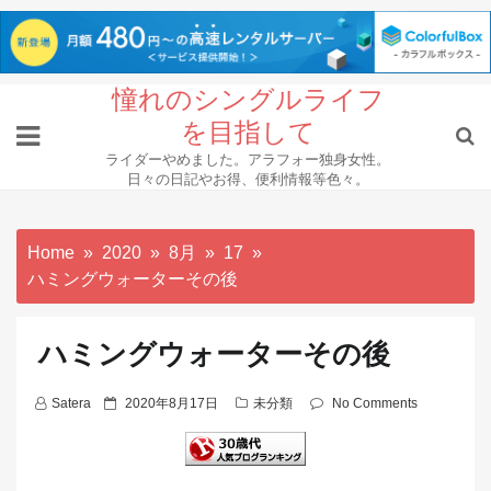
Skip
憧れのシングルライフ
to
を目指して
content
ライダーやめました。アラフォー独身女性。
日々の日記やお得、便利情報等色々。
Home
2020
8月
17
ハミングウォーターその後
ハミングウォーターその後
P
Satera
2020年8月17日
未分類
No Comments
o
s
t