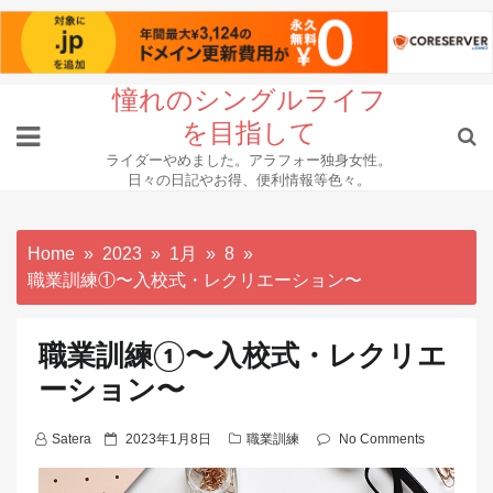
Skip
憧れのシングルライフ
to
を目指して
content
ライダーやめました。アラフォー独身女性。
日々の日記やお得、便利情報等色々。
Home
2023
1月
8
職業訓練①〜入校式・レクリエーション〜
職業訓練①〜入校式・レクリエ
ーション〜
P
Satera
2023年1月8日
職業訓練
No Comments
o
s