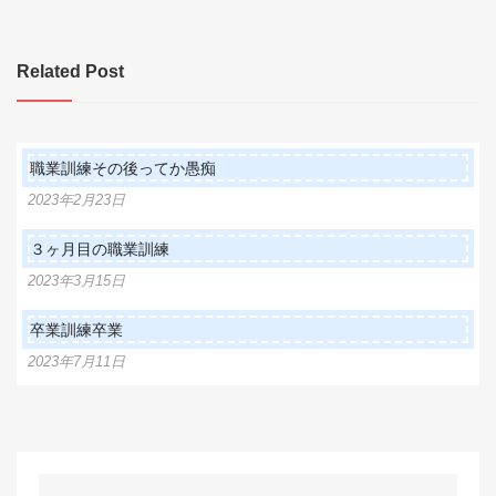
ナ
ビ
Related Post
ゲ
ー
シ
職業訓練その後ってか愚痴
ョ
2023年2月23日
ン
３ヶ月目の職業訓練
2023年3月15日
卒業訓練卒業
2023年7月11日