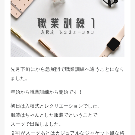
t
e
d
o
n
先月下旬にから急展開で職業訓練へ通うことになり
ました。
年始から職業訓練から開始です！
初日は入校式とレクリエーションでした。
服装はちゃんとした服装でということで
スーツで出席しました。
９割がスーツあとはカジュアルなジャケット風な格