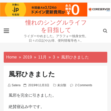
Skip
憧れのシングルライフ
to
を目指して
content
ライダーやめました。アラフォー独身女性。
日々の日記やお得、便利情報等色々。
Home
2019
11月
3
風邪ひきました
風邪ひきました
P
Satera
2019年11月3日
未分類
2 Comments
o
風邪を完全に引きました。
s
t
絶賛寝込み中です。
e