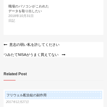
職場のバソコンがこわれた
データを取り出したい
2018年10月31日
日記
投
意志の弱い私を許してください
稿
つみたてNISAがうまく買えてない
ナ
ビ
Related Post
ゲ
ー
シ
フリウェル配合錠の副作用
ョ
2017年12月27日
ン