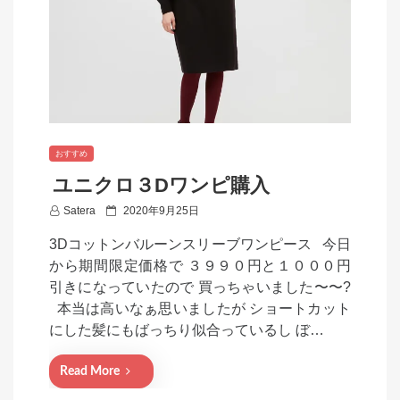
おすすめ
ユニクロ３Dワンピ購入
P
Satera
2020年9月25日
o
3Dコットンバルーンスリーブワンピース 今日
s
から期間限定価格で ３９９０円と１０００円
t
引きになっていたので 買っちゃいました〜〜?
e
本当は高いなぁ思いましたが ショートカット
d
にした髪にもばっちり似合っているし ぼ…
o
n
Read More