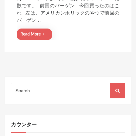
e
散です。 前回のバーゲン 今回買ったのはこ
d
れ 左は、アメリカンホリックのやつで前回の
o
バーゲン…
n
Read More
Search
for:
カウンター