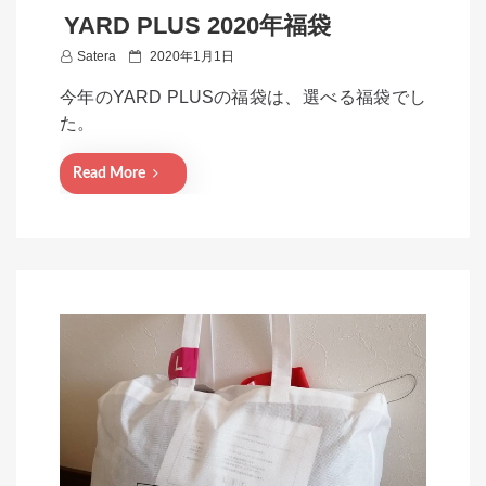
YARD PLUS 2020年福袋
P
Satera
2020年1月1日
o
今年のYARD PLUSの福袋は、選べる福袋でし
s
た。
t
e
Read More
d
o
n