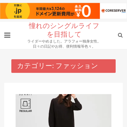
Skip
憧れのシングルライフ
to
を目指して
content
ライダーやめました。アラフォー独身女性。
日々の日記やお得、便利情報等色々。
カテゴリー:
ファッション