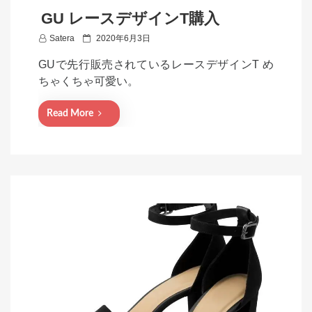
GU レースデザインT購入
P
Satera
2020年6月3日
o
GUで先行販売されているレースデザインT め
s
ちゃくちゃ可愛い。
t
e
Read More
d
o
n