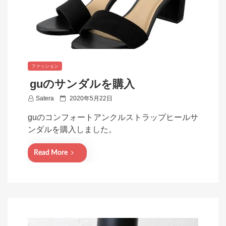
ファッション
guのサンダルを購入
P
Satera
2020年5月22日
o
guのコンフォートアンクルストラップヒールサ
s
ンダルを購入しました。
t
e
Read More
d
o
n