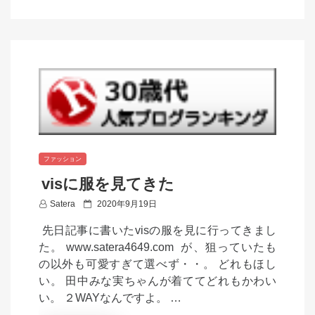
ファッション
visに服を見てきた
P
Satera
2020年9月19日
o
先日記事に書いたvisの服を見に行ってきまし
s
た。 www.satera4649.com が、狙っていたも
t
の以外も可愛すぎて選べず・・。 どれもほし
e
い。 田中みな実ちゃんが着ててどれもかわい
d
い。 ２WAYなんですよ。 …
o