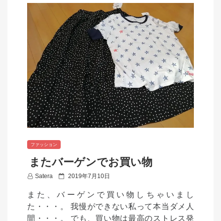
ファッション
またバーゲンでお買い物
P
Satera
2019年7月10日
o
また、バーゲンで買い物しちゃいまし
s
た・・・。 我慢ができない私って本当ダメ人
t
間・・・。 でも、買い物は最高のストレス発