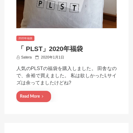
2020年福袋
「 PLST」2020年福袋
P
Satera
2020年1月1日
o
人気のPLSTの福袋を購入しました。 田舎なの
s
で、余裕で買えました。 私は欲しかったLサイ
t
ズは余ってましたけどね?
e
d
Read More
o
n