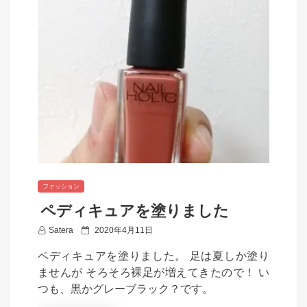
ファッション
ペディキュアを塗りました
P
Satera
2020年4月11日
o
ペディキュアを塗りました。 足は夏しか塗り
s
ませんが そろそろ裸足が増えてきたので！ い
t
つも、黒かグレーブラック？です。
e