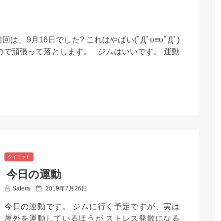
、9月16日でした? これはやばい(ﾟДﾟυ≡υﾟДﾟ)
たので頑張って落とします。 ジムはいいです。 運動
ダイエット
今日の運動
P
Satera
2019年7月26日
o
今日の運動です。 ジムに行く予定ですが、実は
s
t
屋外を運動しているほうが ストレス発散になる