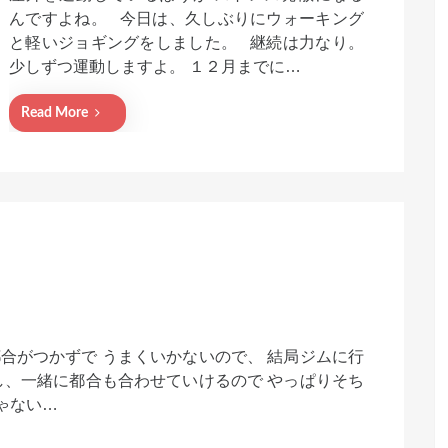
e
んですよね。 今日は、久しぶりにウォーキング
d
と軽いジョギングをしました。 継続は力なり。
o
n
少しずつ運動しますよ。 １２月までに…
Read More
合がつかずで うまくいかないので、 結局ジムに行
し、一緒に都合も合わせていけるので やっぱりそち
ゃない…