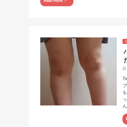
Read More
ダ
T
ブ
も
っ
ん