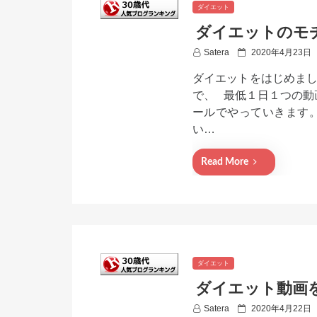
ダイエット
ダイエットのモ
P
Satera
2020年4月23日
o
ダイエットをはじめまし
s
t
で、 最低１日１つの動
e
ールでやっていきます
d
い…
o
n
Read More
ダイエット
ダイエット動画
P
Satera
2020年4月22日