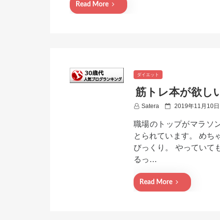
n
Read More
ダイエット
筋トレ本が欲し
P
Satera
2019年11月10日
o
職場のトップがマラソン
s
t
とられています。 めち
e
びっくり。 やっていて
d
るっ…
o
n
Read More