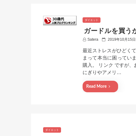
ダイエット
ガードルを買う
P
Satera
2019年10月15日
o
最近ストレスがひどくて
s
t
まって本当に困っていま
e
購入。 リンク ですが
d
にぎりやアメリ…
o
n
Read More
ダイエット