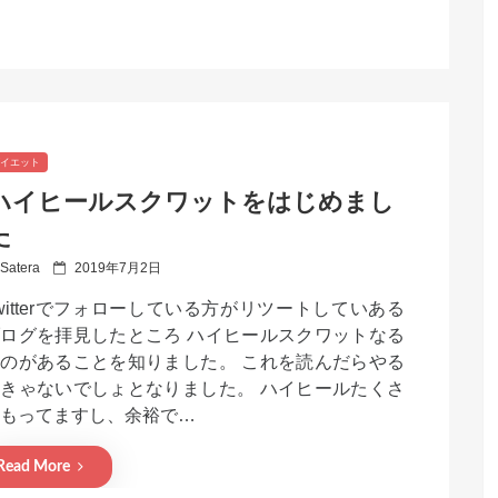
イエット
ハイヒールスクワットをはじめまし
た
P
Satera
2019年7月2日
o
witterでフォローしている方がリツートしていある
s
t
ログを拝見したところ ハイヒールスクワットなる
e
のがあることを知りました。 これを読んだらやる
d
きゃないでしょとなりました。 ハイヒールたくさ
o
n
もってますし、余裕で…
Read More