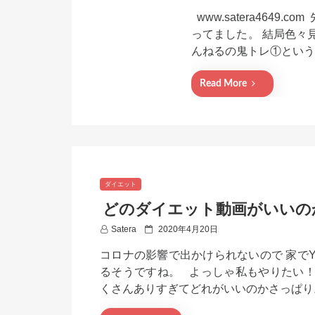
o
www.satera464
s
t
ってました。 結局色々
e
んねるの鬼トレ①という
d
o
n
Read More
ダイエット
どのダイエット動画がいいの
P
Satera
2020年4月20日
o
コロナの影響で出かけられないので 家でY
s
t
るそうですね。 よっしゃ私もやりたい！
e
くさんありすぎてどれがいいのかさっぱり
d
o