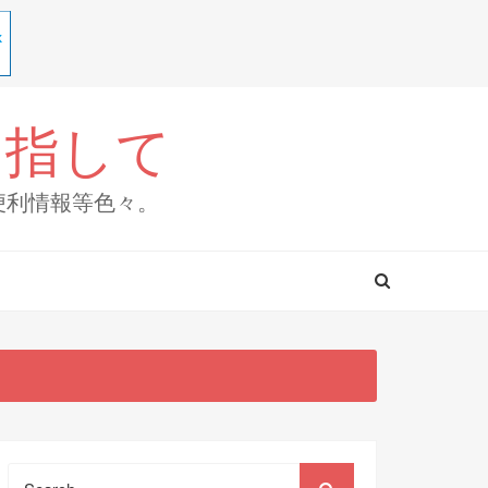
目指して
便利情報等色々。
Search