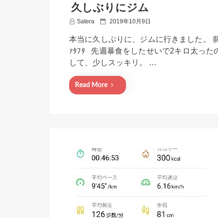
久しぶりにジム
P
Satera
2019年10月9日
o
本当に久しぶりに、ジムに行きました。 前回は
s
t
ｧﾀﾌﾀ 先週暴食をしたせいで2キロ太っ
e
して、少しスッキリ。 …
d
o
n
Read More