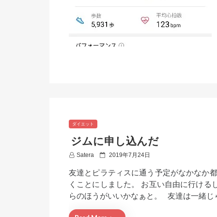
ダイエット
ジムに申し込んだ
P
Satera
2019年7月24日
o
友達とピラティスに通う予定がなかなか都
s
t
くことにしました。 お互い自由に行ける
e
らのほうがいいかなぁと。 友達は一緒じ
d
o
n