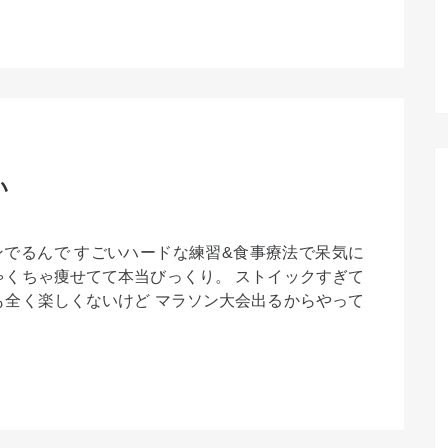
い
でるんで すごいハードな練習&食事療法で呆気に
ゃくちゃ痩せてて本当びっくり。 ストイックすぎて
も全く楽しくないけど マラソン大会出るからやって