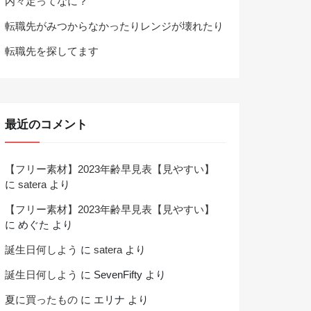
内々定ってなに？
転職先がみつからなかったりレンジが壊れたり
転職先を探してます
最近のコメント
【フリー素材】2023年齢早見表【見やすい】
に
satera
より
【フリー素材】2023年齢早見表【見やすい】
に
めぐた
より
誕生日何しよう
に
satera
より
誕生日何しよう
に
SevenFifty
より
夏に買ったもの
に
エリナ
より